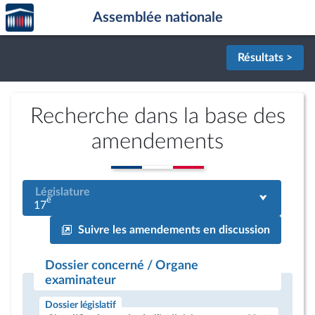
Accèder
Aller au contenu
Aller en bas de la page
Assemblée nationale
à la
page
d'accueil
Résultats >
Recherche dans la base des
amendements
Législature
e
17
Suivre les amendements en discussion
Dossier concerné / Organe
examinateur
Dossier législatif