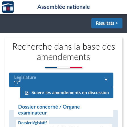
Accèder
Aller au contenu
Aller en bas de la page
Assemblée nationale
à la
page
d'accueil
Résultats >
Recherche dans la base des
amendements
Législature
e
17
Suivre les amendements en discussion
Dossier concerné / Organe
examinateur
Dossier législatif