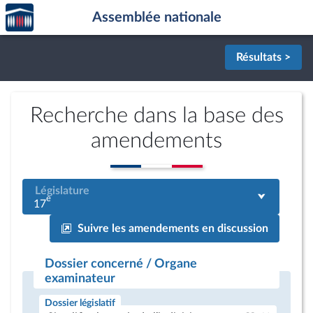
Accèder
Aller au contenu
Aller en bas de la page
Assemblée nationale
à la
page
d'accueil
Résultats >
Recherche dans la base des
amendements
Législature
e
17
Suivre les amendements en discussion
Dossier concerné / Organe
examinateur
Dossier législatif