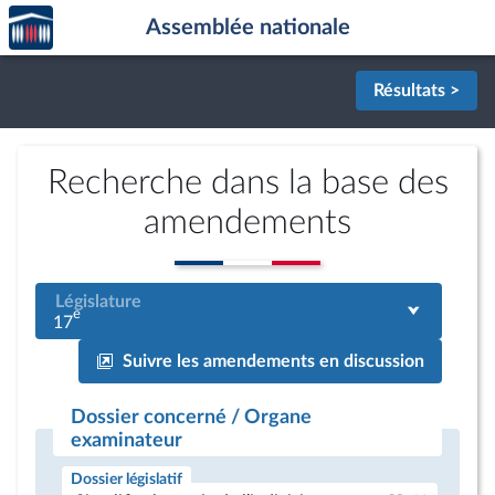
Accèder
Aller au contenu
Aller en bas de la page
Assemblée nationale
à la
page
d'accueil
Résultats >
Recherche dans la base des
amendements
Législature
e
17
Suivre les amendements en discussion
Dossier concerné / Organe
examinateur
Dossier législatif