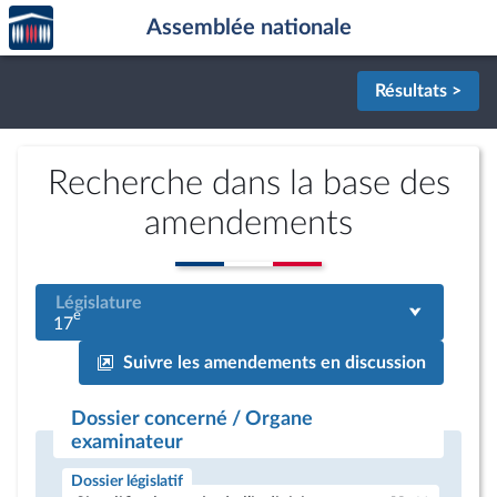
Accèder
Aller au contenu
Aller en bas de la page
Assemblée nationale
à la
page
d'accueil
Résultats >
Recherche dans la base des
amendements
Législature
e
17
Suivre les amendements en discussion
Dossier concerné / Organe
examinateur
Dossier législatif