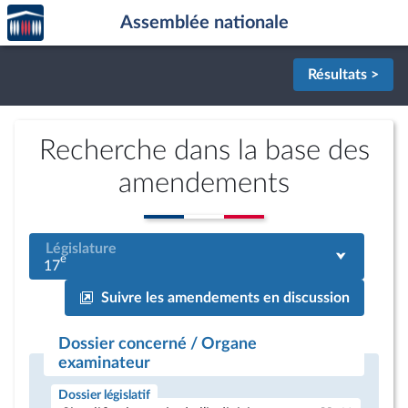
Accèder
Aller au contenu
Aller en bas de la page
Assemblée nationale
à la
page
d'accueil
Résultats >
Recherche dans la base des
amendements
Législature
e
17
Suivre les amendements en discussion
Dossier concerné / Organe
examinateur
Dossier législatif