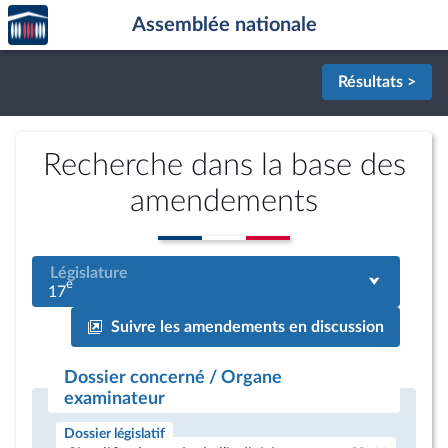
Accèder
Aller au contenu
Aller en bas de la page
Assemblée nationale
à la
page
d'accueil
Résultats >
Recherche dans la base des
amendements
Législature
e
17
Suivre les amendements en discussion
Dossier concerné / Organe
examinateur
Dossier législatif