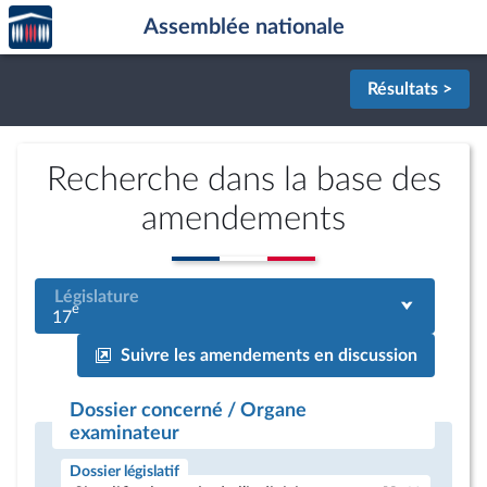
Accèder
Aller au contenu
Aller en bas de la page
Assemblée nationale
à la
page
d'accueil
Résultats >
Recherche dans la base des
amendements
Législature
e
17
Suivre les amendements en discussion
Dossier concerné / Organe
examinateur
Dossier législatif