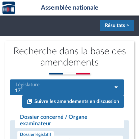
Accèder
Aller au contenu
Aller en bas de la page
Assemblée nationale
à la
page
d'accueil
Résultats >
Recherche dans la base des
amendements
Législature
e
17
Suivre les amendements en discussion
Dossier concerné / Organe
examinateur
Dossier législatif