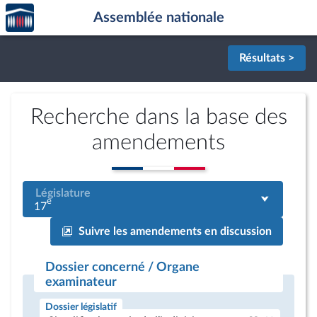
Accèder
Aller au contenu
Aller en bas de la page
Assemblée nationale
à la
page
d'accueil
Résultats >
Recherche dans la base des
amendements
Législature
e
17
Suivre les amendements en discussion
Dossier concerné / Organe
examinateur
Dossier législatif