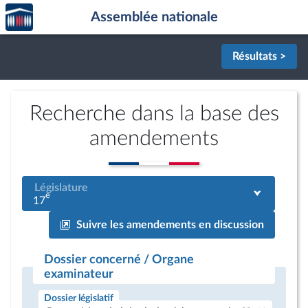
Accèder
Aller au contenu
Aller en bas de la page
Assemblée nationale
à la
page
d'accueil
Résultats >
Recherche dans la base des
amendements
Législature
e
17
Suivre les amendements en discussion
Dossier concerné / Organe
examinateur
Dossier législatif