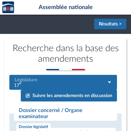
Accèder
Aller au contenu
Aller en bas de la page
Assemblée nationale
à la
page
d'accueil
Résultats >
Recherche dans la base des
amendements
Législature
e
17
Suivre les amendements en discussion
Dossier concerné / Organe
examinateur
Dossier législatif