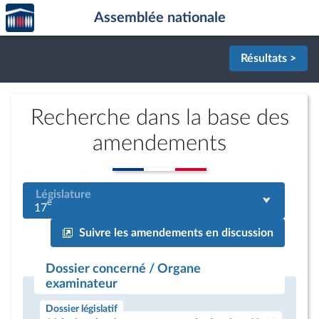
Accèder
Aller au contenu
Aller en bas de la page
Assemblée nationale
à la
page
d'accueil
Résultats >
Recherche dans la base des
amendements
Législature
e
17
Suivre les amendements en discussion
Dossier concerné / Organe
examinateur
Dossier législatif