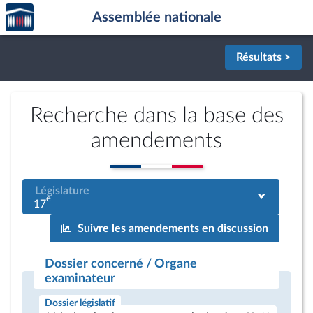
Accèder
Aller au contenu
Aller en bas de la page
Assemblée nationale
à la
page
d'accueil
Résultats >
Recherche dans la base des
amendements
Législature
e
17
Suivre les amendements en discussion
Dossier concerné / Organe
examinateur
Dossier législatif