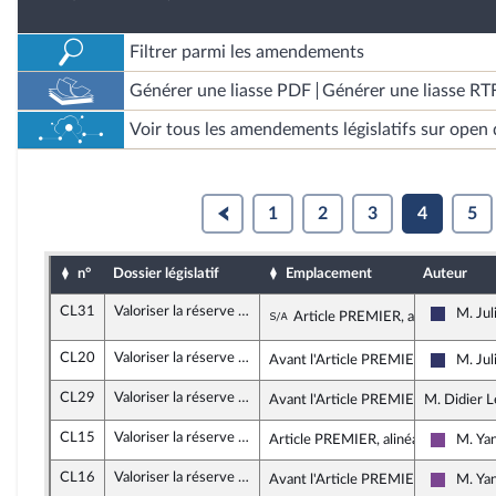
Filtrer parmi les amendements
Générer une liasse PDF
Générer une liasse RT
Voir tous les amendements législatifs sur open 
1
2
3
4
5
n°
Dossier législatif
Emplacement
Auteur
CL31
Valoriser la réserve communale de sécurité civile
Sous-amendement de l'
M. Jul
Article PREMIER, alinéa 2
Rassemb
CL20
Valoriser la réserve communale de sécurité civile
Avant l'Article PREMIER
M. Jul
Rassemb
CL29
Valoriser la réserve communale de sécurité civile
Avant l'Article PREMIER
M. Didier L
CL15
Valoriser la réserve communale de sécurité civile
Article PREMIER, alinéa 1
M. Ya
Ensembl
CL16
Valoriser la réserve communale de sécurité civile
Avant l'Article PREMIER
M. Ya
Ensembl