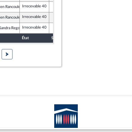
Irrecevable 40
ien Rancoule
lement National
Irrecevable 40
ien Rancoule
lement National
Irrecevable 40
andra Regol
te et Social
État
Sort
Date d'examen
Examiné pa