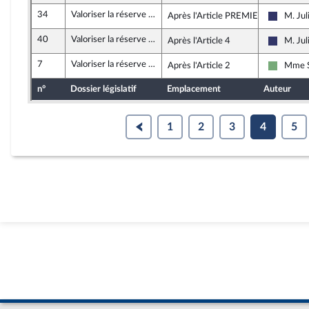
34
Valoriser la réserve communale de sécurité civile
Après l'Article PREMIER A
M. Jul
Rassemb
40
Valoriser la réserve communale de sécurité civile
Après l'Article 4
M. Jul
Rassemb
7
Valoriser la réserve communale de sécurité civile
Après l'Article 2
Mme S
Écologis
n°
Dossier législatif
Emplacement
Auteur
1
2
3
4
5