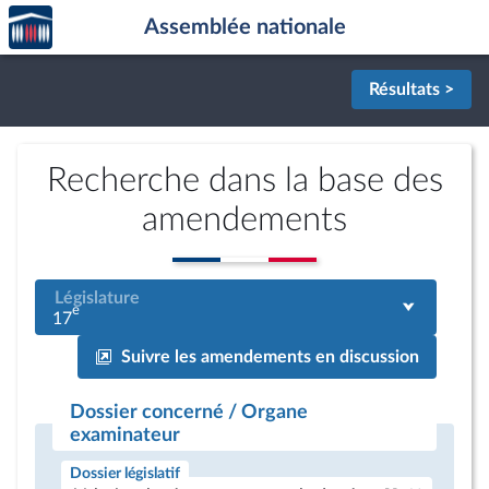
Accèder
Aller au contenu
Aller en bas de la page
Assemblée nationale
à la
page
d'accueil
Résultats >
Recherche dans la base des
amendements
Législature
e
17
Suivre les amendements en discussion
Dossier concerné / Organe
examinateur
Dossier législatif