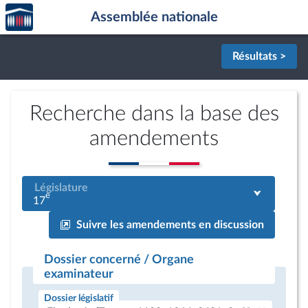
Accèder
Aller au contenu
Aller en bas de la page
Assemblée nationale
à la
page
d'accueil
Résultats >
Recherche dans la base des
amendements
Législature
e
17
Suivre les amendements en discussion
Dossier concerné / Organe
examinateur
Dossier législatif