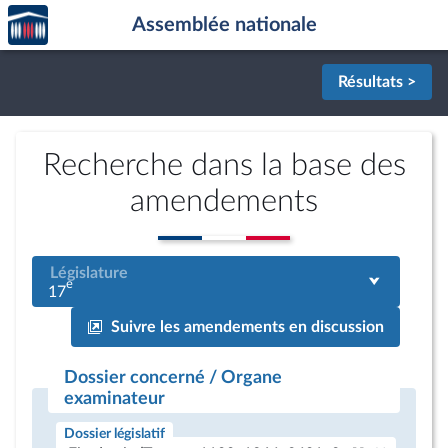
Accèder
Aller au contenu
Aller en bas de la page
Assemblée nationale
à la
page
d'accueil
Résultats >
Recherche dans la base des
amendements
Législature
e
17
Suivre les amendements en discussion
Dossier concerné / Organe
examinateur
Dossier législatif