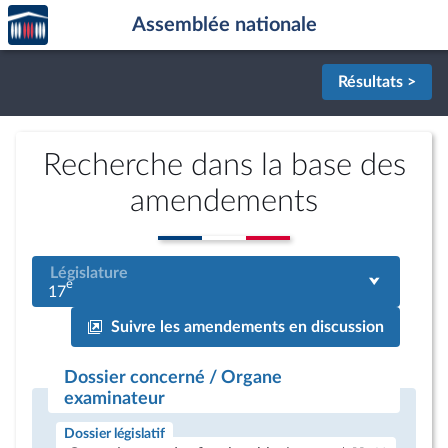
Accèder
Aller au contenu
Aller en bas de la page
Assemblée nationale
à la
page
d'accueil
Résultats >
Recherche dans la base des
amendements
Législature
e
17
Suivre les amendements en discussion
Dossier concerné / Organe
examinateur
Dossier législatif