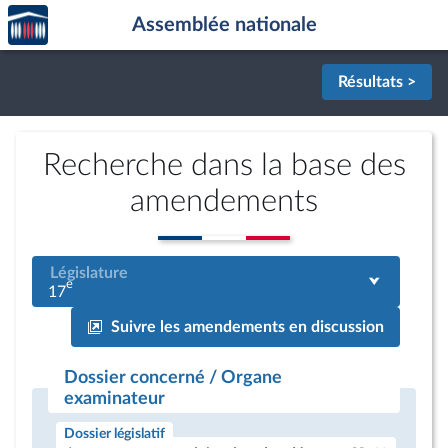
Accèder
Aller au contenu
Aller en bas de la page
Assemblée nationale
à la
page
d'accueil
Résultats >
Recherche dans la base des
amendements
Législature
e
17
Suivre les amendements en discussion
Dossier concerné / Organe
examinateur
Dossier législatif