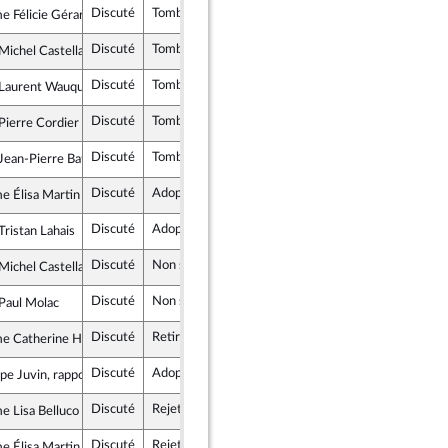
Discuté
Tombé
10 janvier 2026
 Félicie Gérard
zons & Indépendants
Discuté
Tombé
10 janvier 2026
Michel Castellani
tés, Indépendants, Outre-mer et Territoires
Discuté
Tombé
10 janvier 2026
Laurent Wauquiez
e Républicaine
Discuté
Tombé
10 janvier 2026
Pierre Cordier
e Républicaine
Discuté
Tombé
10 janvier 2026
Jean-Pierre Bataille
tés, Indépendants, Outre-mer et Territoires
Discuté
Adopté
10 janvier 2026
 Élisa Martin
ance insoumise - Nouveau Front Populaire
Discuté
Adopté
10 janvier 2026
Tristan Lahais
giste et Social
Discuté
Non soutenu
10 janvier 2026
Michel Castellani
tés, Indépendants, Outre-mer et Territoires
Discuté
Non soutenu
10 janvier 2026
Paul Molac
tés, Indépendants, Outre-mer et Territoires
Discuté
Retiré
10 janvier 2026
 Catherine Hervieu
giste et Social
Discuté
Adopté
10 janvier 2026
ppe Juvin, rapporteur
Discuté
Rejeté
10 janvier 2026
 Lisa Belluco
giste et Social
Discuté
Rejeté
10 janvier 2026
 Élisa Martin