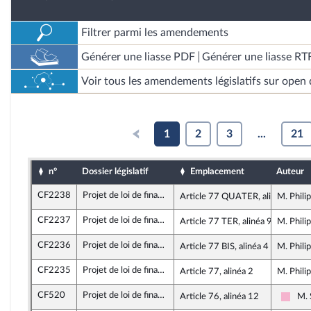
Filtrer parmi les amendements
Générer une liasse PDF
Générer une liasse RT
Voir tous les amendements législatifs sur open 
1
2
3
...
21
n°
Dossier législatif
Emplacement
Auteur
CF2238
Projet de loi de finances pour 2026
Article 77 QUATER, alinéa 29
M. Phili
CF2237
Projet de loi de finances pour 2026
Article 77 TER, alinéa 9
M. Phili
CF2236
Projet de loi de finances pour 2026
Article 77 BIS, alinéa 4
M. Phili
CF2235
Projet de loi de finances pour 2026
Article 77, alinéa 2
M. Phili
CF520
Projet de loi de finances pour 2026
Article 76, alinéa 12
M. 
Socia