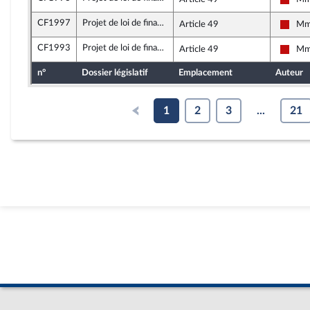
La Fr
CF1997
Projet de loi de finances pour 2026
Article 49
Mme
La Fr
CF1993
Projet de loi de finances pour 2026
Article 49
Mme
La Fr
n°
Dossier législatif
Emplacement
Auteur
1
2
3
...
21