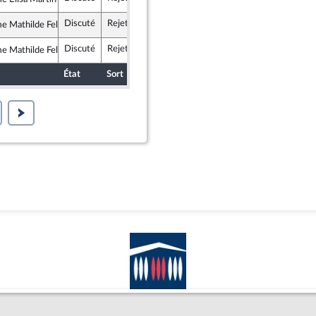
ance insoumise - Nouveau Front Populaire
Discuté
Rejeté
10 janvier 2026
 Mathilde Feld
ance insoumise - Nouveau Front Populaire
Discuté
Rejeté
10 janvier 2026
 Mathilde Feld
ance insoumise - Nouveau Front Populaire
État
Sort
Date d'examen
Examiné par