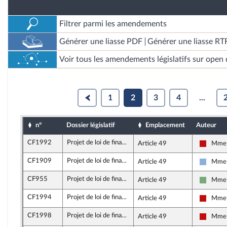
Filtrer parmi les amendements
Générer une liasse PDF
Générer une liasse RT
Voir tous les amendements législatifs sur open 
1
2
3
4
...
n°
Dossier législatif
Emplacement
Auteur
CF1992
Projet de loi de finances pour 2026
Article 49
Mme 
La Fran
CF1909
Projet de loi de finances pour 2026
Article 49
Mme 
Droite 
CF955
Projet de loi de finances pour 2026
Article 49
Mme 
Écologi
CF1994
Projet de loi de finances pour 2026
Article 49
Mme 
La Fran
CF1998
Projet de loi de finances pour 2026
Article 49
Mme 
La Fran