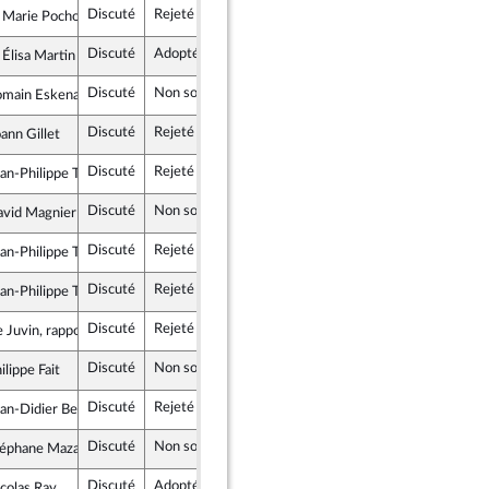
Discuté
Rejeté
10 janvier 2026
Marie Pochon
ste et Social
Discuté
Adopté
10 janvier 2026
Élisa Martin
ce insoumise - Nouveau Front Populaire
Discuté
Non soutenu
10 janvier 2026
omain Eskenazi
stes et apparentés
Discuté
Rejeté
10 janvier 2026
ann Gillet
blement National
Discuté
Rejeté
10 janvier 2026
an-Philippe Tanguy
blement National
Discuté
Non soutenu
10 janvier 2026
avid Magnier
blement National
Discuté
Rejeté
10 janvier 2026
an-Philippe Tanguy
blement National
Discuté
Rejeté
10 janvier 2026
an-Philippe Tanguy
blement National
Discuté
Rejeté
10 janvier 2026
e Juvin, rapporteur
Discuté
Non soutenu
4 novembre 2025
ilippe Fait
ns & Indépendants
Discuté
Rejeté
4 novembre 2025
an-Didier Berger
Républicaine
Discuté
Non soutenu
4 novembre 2025
téphane Mazars
le pour la République
Discuté
Adopté
4 novembre 2025
colas Ray