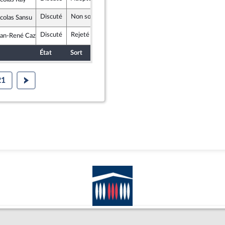
Républicaine
Discuté
Non soutenu
4 novembre 2025
colas Sansu
 Démocrate et Républicaine
Discuté
Rejeté
4 novembre 2025
ean-René Cazeneuve
le pour la République
État
Sort
Date d'examen
Examiné par
21