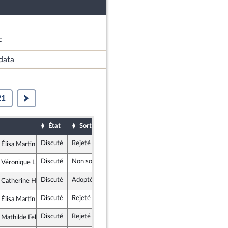
F
data
21
État
Sort
Examiné par
Date d'examen
Discuté
Rejeté
10 janvier 2026
Élisa Martin
ce insoumise - Nouveau Front Populaire
Discuté
Non soutenu
10 janvier 2026
Véronique Louwagie
Républicaine
Discuté
Adopté
10 janvier 2026
Catherine Hervieu
ste et Social
Discuté
Rejeté
10 janvier 2026
Élisa Martin
ce insoumise - Nouveau Front Populaire
Discuté
Rejeté
10 janvier 2026
Mathilde Feld
ce insoumise - Nouveau Front Populaire