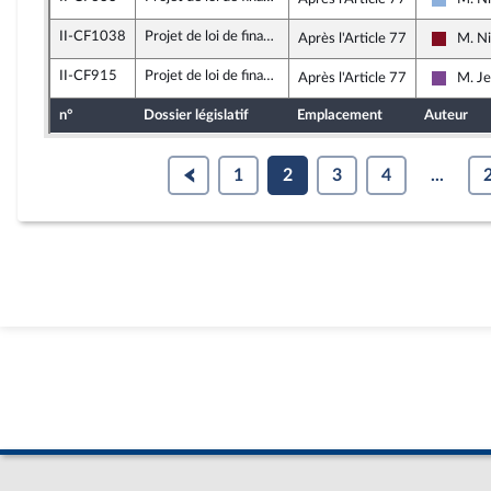
Droite 
II-CF1038
Projet de loi de finances pour 2026
Après l'Article 77
M. Ni
Gauche
II-CF915
Projet de loi de finances pour 2026
Après l'Article 77
M. J
Ensemb
n°
Dossier législatif
Emplacement
Auteur
1
2
3
4
...