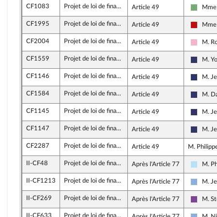
CF1083
Projet de loi de finances pour 2026
Article 49
Mme 
Écologi
CF1995
Projet de loi de finances pour 2026
Article 49
Mme 
La Fran
CF2004
Projet de loi de finances pour 2026
Article 49
M. R
Sociali
CF1559
Projet de loi de finances pour 2026
Article 49
M. Yo
Rassem
CF1146
Projet de loi de finances pour 2026
Article 49
M. Je
Rassem
CF1584
Projet de loi de finances pour 2026
Article 49
M. D
Rassem
CF1145
Projet de loi de finances pour 2026
Article 49
M. Je
Rassem
CF1147
Projet de loi de finances pour 2026
Article 49
M. Je
Rassem
CF2287
Projet de loi de finances pour 2026
Article 49
M. Philipp
II-CF48
Projet de loi de finances pour 2026
Après l'Article 77
M. Ph
Horizo
II-CF1213
Projet de loi de finances pour 2026
Après l'Article 77
M. Je
Droite 
II-CF269
Projet de loi de finances pour 2026
Après l'Article 77
M. S
Ensemb
II-CF633
Projet de loi de finances pour 2026
Après l'Article 77
M. Ni