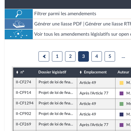
Filtrer parmi les amendements
Générer une liasse PDF
Générer une liasse RT
Voir tous les amendements législatifs sur open 
1
2
3
4
5
...
n°
Dossier législatif
Emplacement
Auteur
II-CF274
Projet de loi de finances pour 2026
Article 49
M.
Libe
II-CF914
Projet de loi de finances pour 2026
Après l'Article 77
M.
Ense
II-CF1294
Projet de loi de finances pour 2026
Article 49
Mm
Écol
II-CF902
Projet de loi de finances pour 2026
Article 49
M.
Rass
II-CF269
Projet de loi de finances pour 2026
Après l'Article 77
M.
Ense