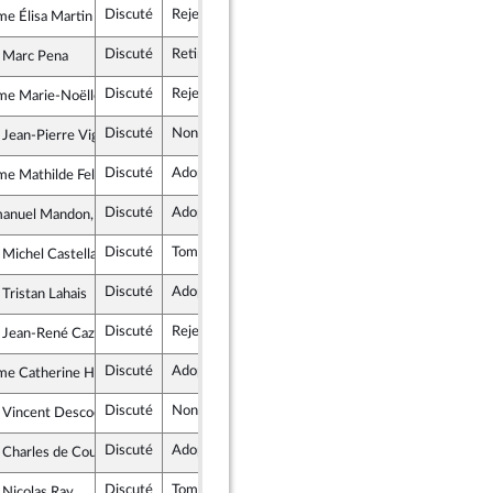
Discuté
Rejeté
4 novembre 2025
e Élisa Martin
rance insoumise - Nouveau Front Populaire
Discuté
Retiré
4 novembre 2025
 Marc Pena
alistes et apparentés
Discuté
Rejeté
4 novembre 2025
e Marie-Noëlle Battistel
alistes et apparentés
Discuté
Non soutenu
4 novembre 2025
 Jean-Pierre Vigier
te Républicaine
Discuté
Adopté
4 novembre 2025
e Mathilde Feld
rance insoumise - Nouveau Front Populaire
Discuté
Adopté
4 novembre 2025
anuel Mandon, rapporteur
Discuté
Tombé
4 novembre 2025
 Michel Castellani
rtés, Indépendants, Outre-mer et Territoires
Discuté
Adopté
4 novembre 2025
 Tristan Lahais
ogiste et Social
Discuté
Rejeté
4 novembre 2025
 Jean-René Cazeneuve
mble pour la République
Discuté
Adopté
4 novembre 2025
e Catherine Hervieu
ogiste et Social
Discuté
Non soutenu
4 novembre 2025
 Vincent Descoeur
te Républicaine
Discuté
Adopté
4 novembre 2025
 Charles de Courson
rtés, Indépendants, Outre-mer et Territoires
Discuté
Tombé
4 novembre 2025
 Nicolas Ray