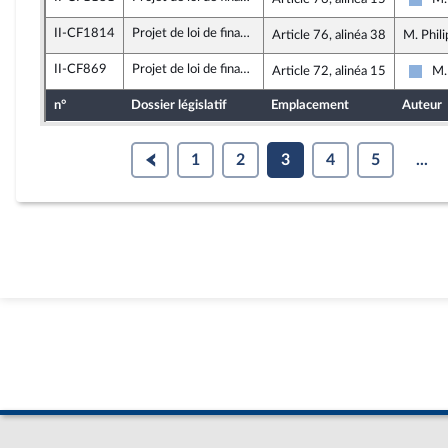
Droi
II-CF1814
Projet de loi de finances pour 2026
Article 76, alinéa 38
M. Phili
II-CF869
Projet de loi de finances pour 2026
Article 72, alinéa 15
M.
Droi
n°
Dossier législatif
Emplacement
Auteur
1
2
3
4
5
...