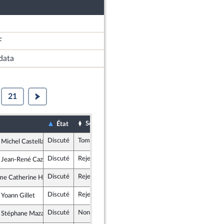
F
data
21
Sort
Date d'examen
Examiné par
État
Discuté
Tombé
4 novembre 2025
 Michel Castellani
rtés, Indépendants, Outre-mer et Territoires
Discuté
Rejeté
4 novembre 2025
 Jean-René Cazeneuve
mble pour la République
Discuté
Rejeté
4 novembre 2025
e Catherine Hervieu
ogiste et Social
Discuté
Rejeté
4 novembre 2025
 Yoann Gillet
emblement National
Discuté
Non soutenu
4 novembre 2025
 Stéphane Mazars
mble pour la République