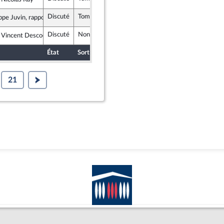
te Républicaine
Discuté
Tombé
4 novembre 2025
ppe Juvin, rapporteur
Discuté
Non soutenu
4 novembre 2025
 Vincent Descoeur
te Républicaine
État
Sort
Date d'examen
Examiné par
21