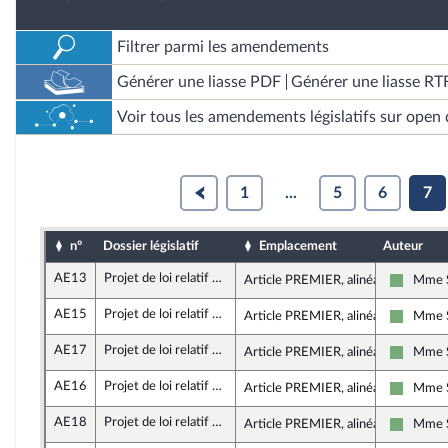
Filtrer parmi les amendements
Générer une liasse PDF
Générer une liasse RT
Voir tous les amendements législatifs sur open 
1
...
5
6
7
n°
Dossier législatif
Emplacement
Auteur
AE13
Projet de loi relatif à la restitution de biens culturels provenant d’États qui, du fait d’une appropriation illicite, en ont été privés
Article PREMIER, alinéa 15
Mme S
Écologis
AE15
Projet de loi relatif à la restitution de biens culturels provenant d’États qui, du fait d’une appropriation illicite, en ont été privés
Article PREMIER, alinéa 40
Mme S
Écologis
AE17
Projet de loi relatif à la restitution de biens culturels provenant d’États qui, du fait d’une appropriation illicite, en ont été privés
Article PREMIER, alinéa 46
Mme S
Écologis
AE16
Projet de loi relatif à la restitution de biens culturels provenant d’États qui, du fait d’une appropriation illicite, en ont été privés
Article PREMIER, alinéa 44
Mme S
Écologis
AE18
Projet de loi relatif à la restitution de biens culturels provenant d’États qui, du fait d’une appropriation illicite, en ont été privés
Article PREMIER, alinéa 47
Mme S
Écologis