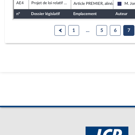
AE4
Projet de loi relatif à la restitution de biens culturels provenant d’États qui, du fait d’une appropriation illicite, en ont été privés
Article PREMIER, alinéa 5
M. Jo
Rassemb
n°
Dossier législatif
Emplacement
Auteur
1
...
5
6
7