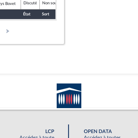
Discuté
Non soutenu
31 mars 2026
rys Bovet
lement National
État
Sort
Date d'examen
Examiné par
LCP
OPEN DATA
Accédez à toute
Accédez à toutes