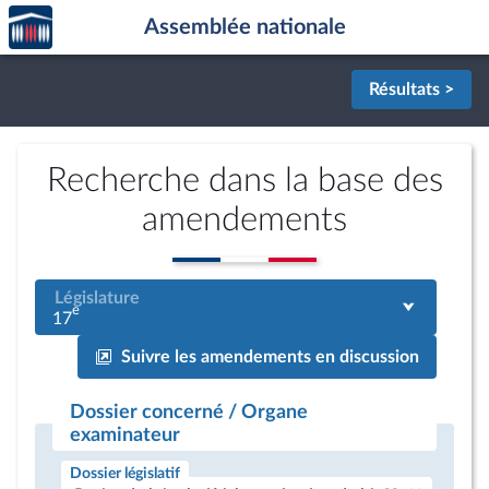
Accèder
Aller au contenu
Aller en bas de la page
Assemblée nationale
à la
page
d'accueil
Résultats >
Recherche dans la base des
amendements
Législature
e
17
Suivre les amendements en discussion
Dossier concerné / Organe
examinateur
Dossier législatif