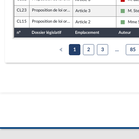
La Fran
CL23
Proposition de loi organique visant à reporter le renouvellement général des membres du congrès et des assemblées de province de la Nouvelle-Calédonie pour permettre la mise en oeuvre de l'accord du 12 juillet 2025
Article 3
M. St
Écologis
CL15
Proposition de loi organique visant à reporter le renouvellement général des membres du congrès et des assemblées de province de la Nouvelle-Calédonie pour permettre la mise en oeuvre de l'accord du 12 juillet 2025
Article 2
Mme S
Écologis
n°
Dossier législatif
Emplacement
Auteur
1
2
3
...
85