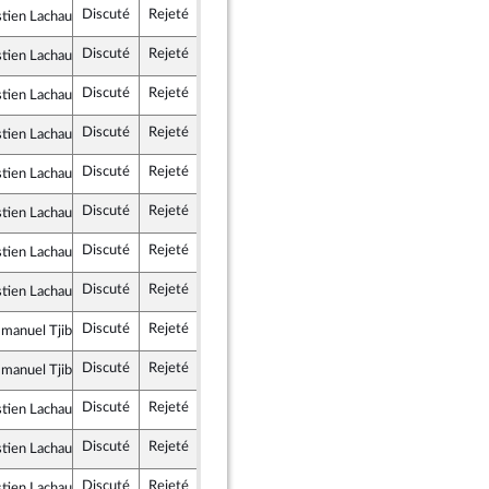
Discuté
Rejeté
20 octobre 2025
Commission des lois constitutionnelles, de la législation et de l'administration générale de la République
stien Lachaud
ce insoumise - Nouveau Front Populaire
Discuté
Rejeté
20 octobre 2025
Commission des lois constitutionnelles, de la législation et de l'administration générale de la République
stien Lachaud
ce insoumise - Nouveau Front Populaire
Discuté
Rejeté
20 octobre 2025
Commission des lois constitutionnelles, de la législation et de l'administration générale de la République
stien Lachaud
ce insoumise - Nouveau Front Populaire
Discuté
Rejeté
20 octobre 2025
Commission des lois constitutionnelles, de la législation et de l'administration générale de la République
stien Lachaud
ce insoumise - Nouveau Front Populaire
Discuté
Rejeté
20 octobre 2025
Commission des lois constitutionnelles, de la législation et de l'administration générale de la République
stien Lachaud
ce insoumise - Nouveau Front Populaire
Discuté
Rejeté
20 octobre 2025
Commission des lois constitutionnelles, de la législation et de l'administration générale de la République
stien Lachaud
ce insoumise - Nouveau Front Populaire
Discuté
Rejeté
20 octobre 2025
Commission des lois constitutionnelles, de la législation et de l'administration générale de la République
stien Lachaud
ce insoumise - Nouveau Front Populaire
Discuté
Rejeté
20 octobre 2025
Commission des lois constitutionnelles, de la législation et de l'administration générale de la République
stien Lachaud
ce insoumise - Nouveau Front Populaire
Discuté
Rejeté
20 octobre 2025
Commission des lois constitutionnelles, de la législation et de l'administration générale de la République
manuel Tjibaou
Démocrate et Républicaine
Discuté
Rejeté
20 octobre 2025
Commission des lois constitutionnelles, de la législation et de l'administration générale de la République
manuel Tjibaou
Démocrate et Républicaine
Discuté
Rejeté
20 octobre 2025
Commission des lois constitutionnelles, de la législation et de l'administration générale de la République
stien Lachaud
ce insoumise - Nouveau Front Populaire
Discuté
Rejeté
20 octobre 2025
Commission des lois constitutionnelles, de la législation et de l'administration générale de la République
stien Lachaud
ce insoumise - Nouveau Front Populaire
Discuté
Rejeté
20 octobre 2025
Commission des lois constitutionnelles, de la législation et de l'administration générale de la République
stien Lachaud