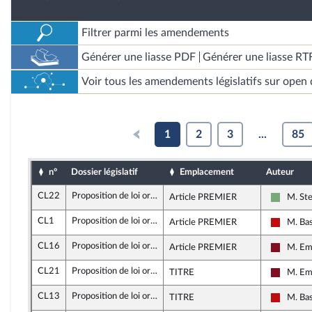
Filtrer parmi les amendements
Générer une liasse PDF
Générer une liasse RT
Voir tous les amendements législatifs sur open 
1
2
3
...
85
n°
Dossier législatif
Emplacement
Auteur
CL22
Proposition de loi organique visant à reporter le renouvellement général des membres du congrès et des assemblées de province de la Nouvelle-Calédonie pour permettre la mise en oeuvre de l'accord du 12 juillet 2025
Article PREMIER
M. St
Écologis
CL1
Proposition de loi organique visant à reporter le renouvellement général des membres du congrès et des assemblées de province de la Nouvelle-Calédonie pour permettre la mise en oeuvre de l'accord du 12 juillet 2025
Article PREMIER
M. Ba
La Fran
CL16
Proposition de loi organique visant à reporter le renouvellement général des membres du congrès et des assemblées de province de la Nouvelle-Calédonie pour permettre la mise en oeuvre de l'accord du 12 juillet 2025
Article PREMIER
M. Em
Gauche 
CL21
Proposition de loi organique visant à reporter le renouvellement général des membres du congrès et des assemblées de province de la Nouvelle-Calédonie pour permettre la mise en oeuvre de l'accord du 12 juillet 2025
TITRE
M. Em
Gauche 
CL13
Proposition de loi organique visant à reporter le renouvellement général des membres du congrès et des assemblées de province de la Nouvelle-Calédonie pour permettre la mise en oeuvre de l'accord du 12 juillet 2025
TITRE
M. Ba
La Fran