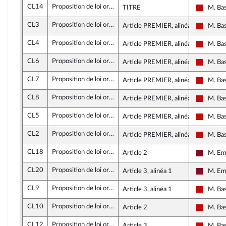
CL14
Proposition de loi organique visant à reporter le renouvellement général des membres du congrès et des assemblées de province de la Nouvelle-Calédonie pour permettre la mise en oeuvre de l'accord du 12 juillet 2025
TITRE
M. Ba
La Fran
CL3
Proposition de loi organique visant à reporter le renouvellement général des membres du congrès et des assemblées de province de la Nouvelle-Calédonie pour permettre la mise en oeuvre de l'accord du 12 juillet 2025
Article PREMIER, alinéa 1
M. Ba
La Fran
CL4
Proposition de loi organique visant à reporter le renouvellement général des membres du congrès et des assemblées de province de la Nouvelle-Calédonie pour permettre la mise en oeuvre de l'accord du 12 juillet 2025
Article PREMIER, alinéa 1
M. Ba
La Fran
CL6
Proposition de loi organique visant à reporter le renouvellement général des membres du congrès et des assemblées de province de la Nouvelle-Calédonie pour permettre la mise en oeuvre de l'accord du 12 juillet 2025
Article PREMIER, alinéa 1
M. Ba
La Fran
CL7
Proposition de loi organique visant à reporter le renouvellement général des membres du congrès et des assemblées de province de la Nouvelle-Calédonie pour permettre la mise en oeuvre de l'accord du 12 juillet 2025
Article PREMIER, alinéa 1
M. Ba
La Fran
CL8
Proposition de loi organique visant à reporter le renouvellement général des membres du congrès et des assemblées de province de la Nouvelle-Calédonie pour permettre la mise en oeuvre de l'accord du 12 juillet 2025
Article PREMIER, alinéa 1
M. Ba
La Fran
CL5
Proposition de loi organique visant à reporter le renouvellement général des membres du congrès et des assemblées de province de la Nouvelle-Calédonie pour permettre la mise en oeuvre de l'accord du 12 juillet 2025
Article PREMIER, alinéa 1
M. Ba
La Fran
CL2
Proposition de loi organique visant à reporter le renouvellement général des membres du congrès et des assemblées de province de la Nouvelle-Calédonie pour permettre la mise en oeuvre de l'accord du 12 juillet 2025
Article PREMIER, alinéa 1
M. Ba
La Fran
CL18
Proposition de loi organique visant à reporter le renouvellement général des membres du congrès et des assemblées de province de la Nouvelle-Calédonie pour permettre la mise en oeuvre de l'accord du 12 juillet 2025
Article 2
M. Em
Gauche 
CL20
Proposition de loi organique visant à reporter le renouvellement général des membres du congrès et des assemblées de province de la Nouvelle-Calédonie pour permettre la mise en oeuvre de l'accord du 12 juillet 2025
Article 3, alinéa 1
M. Em
Gauche 
CL9
Proposition de loi organique visant à reporter le renouvellement général des membres du congrès et des assemblées de province de la Nouvelle-Calédonie pour permettre la mise en oeuvre de l'accord du 12 juillet 2025
Article 3, alinéa 1
M. Ba
La Fran
CL10
Proposition de loi organique visant à reporter le renouvellement général des membres du congrès et des assemblées de province de la Nouvelle-Calédonie pour permettre la mise en oeuvre de l'accord du 12 juillet 2025
Article 2
M. Ba
La Fran
CL12
Proposition de loi organique visant à reporter le renouvellement général des membres du congrès et des assemblées de province de la Nouvelle-Calédonie pour permettre la mise en oeuvre de l'accord du 12 juillet 2025
Article 3
M. Ba