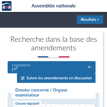
Accèder
Aller au contenu
Aller en bas de la page
Assemblée nationale
à la
page
d'accueil
Résultats >
Recherche dans la base des
amendements
Législature
e
17
Suivre les amendements en discussion
Dossier concerné / Organe
examinateur
Dossier législatif