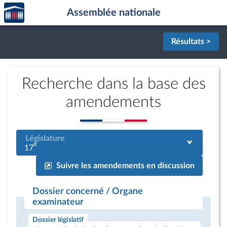
Accèder
Aller au contenu
Aller en bas de la page
Assemblée nationale
à la
page
d'accueil
Résultats >
Recherche dans la base des
amendements
Législature
e
17
Suivre les amendements en discussion
Dossier concerné / Organe
examinateur
Dossier législatif