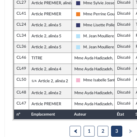
CL27
Discuté
Article PREMIER, alinéa 3
Mme Sylvie Josserand
Rassemblement National
CL41
Discuté
Article PREMIER
Mme Perrine Goulet
Les Démocrates
CL24
Discuté
Article 2, alinéa 5
Mme Lisette Pollet
Rassemblement National
CL34
Discuté
Article 2, alinéa 5
M. Jean Moulliere
Horizons & Indépendants
CL36
Discuté
Article 2, alinéa 5
M. Jean Moulliere
Horizons & Indépendants
CL46
Discuté
TITRE
Mme Ayda Hadizadeh, rapporteure
CL49
Discuté
Article 2, alinéa 4
Mme Ayda Hadizadeh, rapporteure
CL50
Discuté
Sous-amendement de l'amendement n°CL4
Mme Isabelle Santiago
Article 2, alinéa 2
Socialistes et apparentés
CL48
Discuté
Article 2, alinéa 2
Mme Ayda Hadizadeh, rapporteure
CL47
Discuté
Article PREMIER
Mme Ayda Hadizadeh, rapporteure
n°
Emplacement
Auteur
État
1
2
3