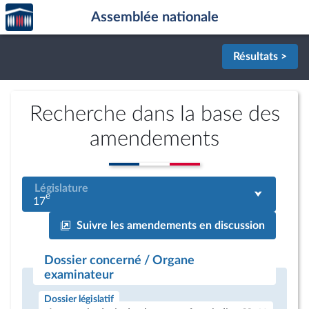
Accèder
Aller au contenu
Aller en bas de la page
Assemblée nationale
à la
page
d'accueil
Résultats >
Recherche dans la base des
amendements
Législature
e
17
Suivre les amendements en discussion
Dossier concerné / Organe
examinateur
Dossier législatif