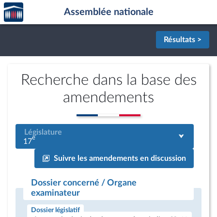
Accèder
Aller au contenu
Aller en bas de la page
Assemblée nationale
à la
page
d'accueil
Résultats >
Recherche dans la base des
amendements
Législature
e
17
Suivre les amendements en discussion
Dossier concerné / Organe
examinateur
Dossier législatif