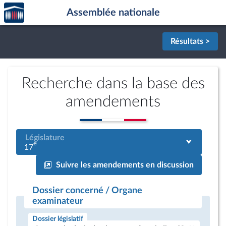
Accèder
Aller au contenu
Aller en bas de la page
Assemblée nationale
à la
page
d'accueil
Résultats >
Recherche dans la base des
amendements
Législature
e
17
Suivre les amendements en discussion
Dossier concerné / Organe
examinateur
Dossier législatif