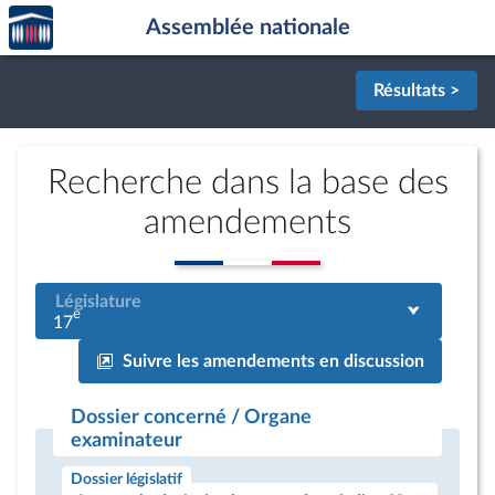
Accèder
Aller au contenu
Aller en bas de la page
Assemblée nationale
à la
page
d'accueil
Résultats >
Recherche dans la base des
amendements
Législature
e
17
Suivre les amendements en discussion
Dossier concerné / Organe
examinateur
Dossier législatif