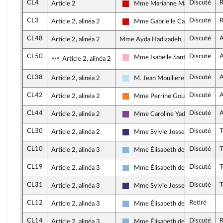
CL4
Discuté
R
Article 2
Mme Marianne Maximi
La France insoumise - Nouveau Fr
CL3
Discuté
R
Article 2, alinéa 2
Mme Gabrielle Cathala
La France insoumise - Nouveau Fr
CL48
Discuté
A
Article 2, alinéa 2
Mme Ayda Hadizadeh, rapporteure
CL50
Discuté
A
Sous-amendement de l'amendement n°CL4
Mme Isabelle Santiago
Article 2, alinéa 2
Socialistes et apparentés
CL38
Discuté
A
Article 2, alinéa 2
M. Jean Moulliere
Horizons & Indépendants
CL42
Discuté
A
Article 2, alinéa 2
Mme Perrine Goulet
Les Démocrates
CL44
Discuté
A
Article 2, alinéa 2
Mme Caroline Yadan
Ensemble pour la République
CL30
Discuté
Article 2, alinéa 2
Mme Sylvie Josserand
Rassemblement National
CL10
Discuté
Article 2, alinéa 3
Mme Élisabeth de Maistre
Droite Républicaine
CL19
Discuté
Article 2, alinéa 3
Mme Élisabeth de Maistre
Droite Républicaine
CL31
Discuté
Article 2, alinéa 3
Mme Sylvie Josserand
Rassemblement National
CL12
Retiré
Article 2, alinéa 3
Mme Élisabeth de Maistre
Droite Républicaine
CL14
Discuté
R
Article 2, alinéa 3
Mme Élisabeth de Maistre