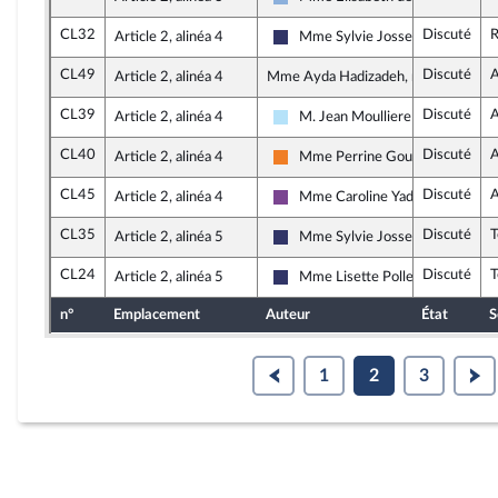
Droite Républicaine
CL32
Discuté
R
Article 2, alinéa 4
Mme Sylvie Josserand
Rassemblement National
CL49
Discuté
A
Article 2, alinéa 4
Mme Ayda Hadizadeh, rapporteure
CL39
Discuté
A
Article 2, alinéa 4
M. Jean Moulliere
Horizons & Indépendants
CL40
Discuté
A
Article 2, alinéa 4
Mme Perrine Goulet
Les Démocrates
CL45
Discuté
A
Article 2, alinéa 4
Mme Caroline Yadan
Ensemble pour la République
CL35
Discuté
Article 2, alinéa 5
Mme Sylvie Josserand
Rassemblement National
CL24
Discuté
Article 2, alinéa 5
Mme Lisette Pollet
Rassemblement National
n°
Emplacement
Auteur
État
S
1
2
3