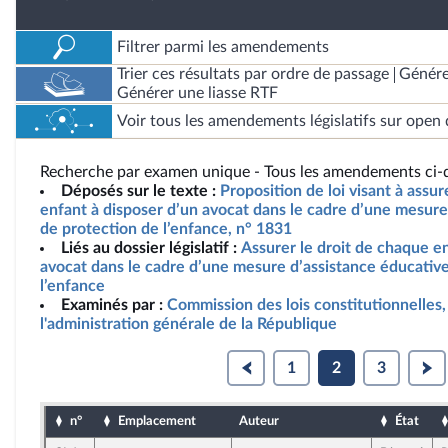
Filtrer parmi les amendements
Trier ces résultats par ordre de passage
Génére
Générer une liasse RTF
Voir tous les amendements législatifs sur open 
Recherche par examen unique - Tous les amendements ci-d
Déposés sur le texte :
Proposition de loi visant à assur
enfant à disposer d’un avocat dans le cadre d’une mesure
de protection de l’enfance, n° 1831
Liés au dossier législatif :
Assurer le droit de chaque e
avocat dans le cadre d’une mesure d’assistance éducative
l’enfance
Examinés par :
Commission des lois constitutionnelles, 
l'administration générale de la République
1
2
3
n°
Emplacement
Auteur
État