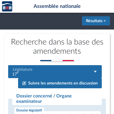
Accèder
Aller au contenu
Aller en bas de la page
Assemblée nationale
à la
page
d'accueil
Résultats >
Recherche dans la base des
amendements
Législature
e
17
Suivre les amendements en discussion
Dossier concerné / Organe
examinateur
Dossier législatif