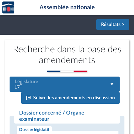
Accèder
Aller au contenu
Aller en bas de la page
Assemblée nationale
à la
page
d'accueil
Résultats >
Recherche dans la base des
amendements
Législature
e
17
Suivre les amendements en discussion
Dossier concerné / Organe
examinateur
Dossier législatif