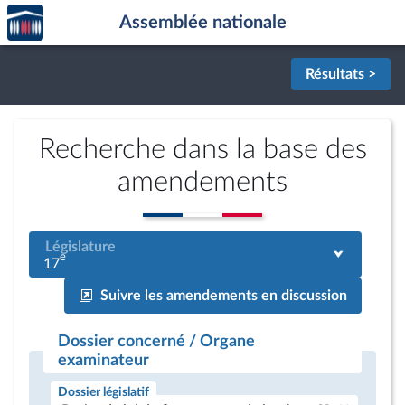
Accèder
Aller au contenu
Aller en bas de la page
Assemblée nationale
à la
page
d'accueil
Résultats >
Recherche dans la base des
amendements
Législature
e
17
Suivre les amendements en discussion
Dossier concerné / Organe
examinateur
Dossier législatif