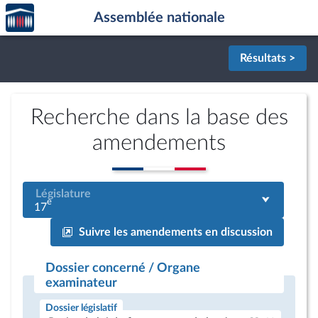
Accèder
Aller au contenu
Aller en bas de la page
Assemblée nationale
à la
page
d'accueil
Résultats >
Recherche dans la base des
amendements
Législature
e
17
Suivre les amendements en discussion
Dossier concerné / Organe
examinateur
Dossier législatif