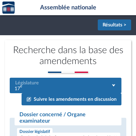
Accèder
Aller au contenu
Aller en bas de la page
Assemblée nationale
à la
page
d'accueil
Résultats >
Recherche dans la base des
amendements
Législature
e
17
Suivre les amendements en discussion
Dossier concerné / Organe
examinateur
Dossier législatif