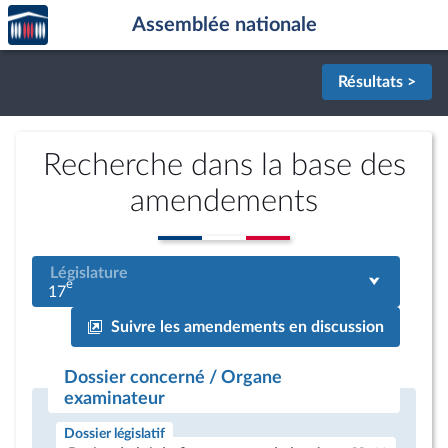
Accèder
Aller au contenu
Aller en bas de la page
Assemblée nationale
à la
page
d'accueil
Résultats >
Recherche dans la base des
amendements
Législature
e
17
Suivre les amendements en discussion
Dossier concerné / Organe
examinateur
Dossier législatif