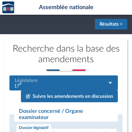
Accèder
Aller au contenu
Aller en bas de la page
Assemblée nationale
à la
page
d'accueil
Résultats >
Recherche dans la base des
amendements
Législature
e
17
Suivre les amendements en discussion
Dossier concerné / Organe
examinateur
Dossier législatif