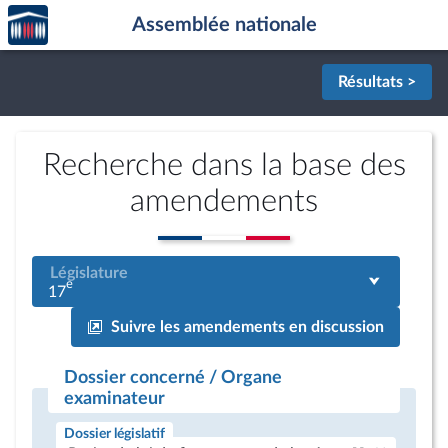
Accèder
Aller au contenu
Aller en bas de la page
Assemblée nationale
à la
page
d'accueil
Résultats >
Recherche dans la base des
amendements
Législature
e
17
Suivre les amendements en discussion
Dossier concerné / Organe
examinateur
Dossier législatif