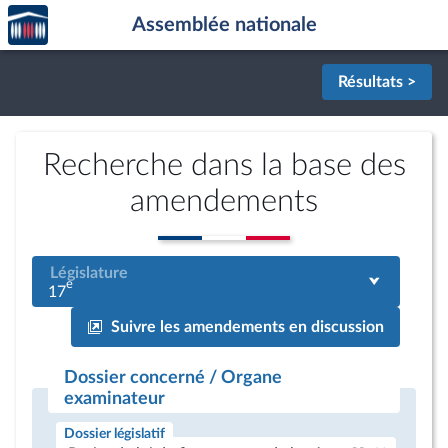
Accèder
Aller au contenu
Aller en bas de la page
Assemblée nationale
à la
page
d'accueil
Résultats >
Recherche dans la base des
amendements
Législature
e
17
Suivre les amendements en discussion
Dossier concerné / Organe
examinateur
Dossier législatif