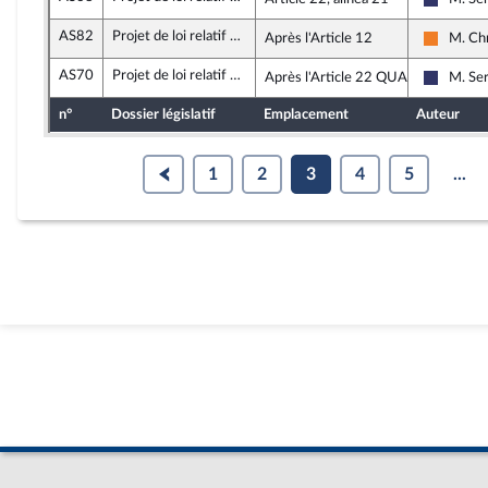
Rassemb
AS82
Projet de loi relatif à la lutte contre les fraudes sociales et fiscales
Après l'Article 12
M. Ch
Les Dé
AS70
Projet de loi relatif à la lutte contre les fraudes sociales et fiscales
Après l'Article 22 QUATER
M. Se
Rassemb
n°
Dossier législatif
Emplacement
Auteur
1
2
3
4
5
...