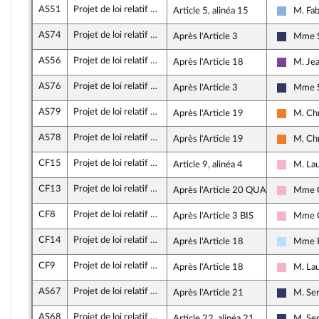
AS51
Projet de loi relatif à la lutte contre les fraudes sociales et fiscales
Article 5, alinéa 15
M. Fab
Droite 
AS74
Projet de loi relatif à la lutte contre les fraudes sociales et fiscales
Après l'Article 3
Mme S
Rassemb
AS56
Projet de loi relatif à la lutte contre les fraudes sociales et fiscales
Après l'Article 18
M. Jea
Ensembl
AS76
Projet de loi relatif à la lutte contre les fraudes sociales et fiscales
Après l'Article 3
Mme S
Rassemb
AS79
Projet de loi relatif à la lutte contre les fraudes sociales et fiscales
Après l'Article 19
M. Ch
Les Dé
AS78
Projet de loi relatif à la lutte contre les fraudes sociales et fiscales
Après l'Article 19
M. Ch
Les Dé
CF15
Projet de loi relatif à la lutte contre les fraudes sociales et fiscales
Article 9, alinéa 4
M. La
Socialis
CF13
Projet de loi relatif à la lutte contre les fraudes sociales et fiscales
Après l'Article 20 QUATER
Mme C
Socialis
CF8
Projet de loi relatif à la lutte contre les fraudes sociales et fiscales
Après l'Article 3 BIS
Mme C
Socialis
CF14
Projet de loi relatif à la lutte contre les fraudes sociales et fiscales
Après l'Article 18
Mme F
Horizon
CF9
Projet de loi relatif à la lutte contre les fraudes sociales et fiscales
Après l'Article 18
M. La
Socialis
AS67
Projet de loi relatif à la lutte contre les fraudes sociales et fiscales
Après l'Article 21
M. Se
Rassemb
AS68
Projet de loi relatif à la lutte contre les fraudes sociales et fiscales
Article 22, alinéa 21
M. Se