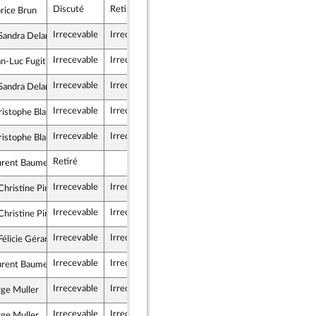
Discuté
Retiré
10 décembre 2025
rice Brun
Républicaine
Irrecevable
Irrecevable
andra Delannoy
lement National
Irrecevable
Irrecevable
n-Luc Fugit
e pour la République
Irrecevable
Irrecevable
andra Delannoy
lement National
Irrecevable
Irrecevable
ristophe Blanchet
mocrates
Irrecevable
Irrecevable
ristophe Blanchet
mocrates
Retiré
urent Baumel
tes et apparentés
Irrecevable
Irrecevable
hristine Pirès Beaune
tes et apparentés
Irrecevable
Irrecevable
hristine Pirès Beaune
tes et apparentés
Irrecevable
Irrecevable
élicie Gérard
s & Indépendants
Irrecevable
Irrecevable
urent Baumel
tes et apparentés
Irrecevable
Irrecevable
rge Muller
lement National
Irrecevable
Irrecevable
rge Muller