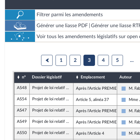
Filtrer parmi les amendements
Générer une liasse PDF
Générer une liasse RT
Voir tous les amendements législatifs sur open 
1
2
3
4
5
...
n°
Dossier législatif
Emplacement
Auteur
AS48
Projet de loi relatif à la lutte contre les fraudes sociales et fiscales
Après l'Article PREMIER
M. Fab
Droite 
AS54
Projet de loi relatif à la lutte contre les fraudes sociales et fiscales
Article 5, alinéa 37
Mme J
Droite 
AS47
Projet de loi relatif à la lutte contre les fraudes sociales et fiscales
Après l'Article PREMIER BIS
M. Fab
Droite 
AS49
Projet de loi relatif à la lutte contre les fraudes sociales et fiscales
Après l'Article PREMIER BIS
M. Fab
Droite 
AS50
Projet de loi relatif à la lutte contre les fraudes sociales et fiscales
Après l'Article 4
M. Fab
Droite 