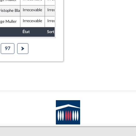
lement National
Irrecevable
Irrecevable
ristophe Blanchet
mocrates
Irrecevable
Irrecevable
rge Muller
lement National
État
Sort
Date d'examen
Examiné par
97