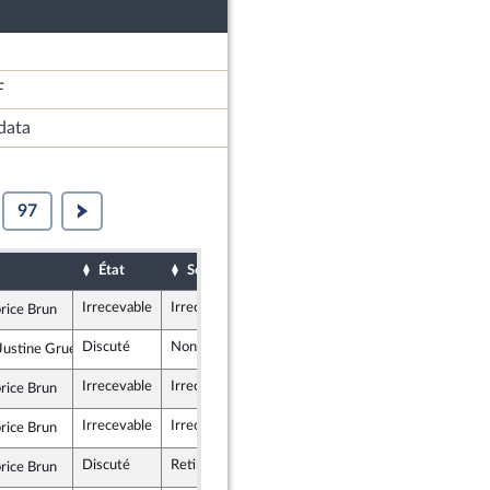
F
data
97
État
Sort
Date d'examen
Examiné par
Irrecevable
Irrecevable
rice Brun
Républicaine
Discuté
Non soutenu
10 décembre 2025
ustine Gruet
Républicaine
Irrecevable
Irrecevable
rice Brun
Républicaine
Irrecevable
Irrecevable
rice Brun
Républicaine
Discuté
Retiré
10 décembre 2025
rice Brun
Républicaine