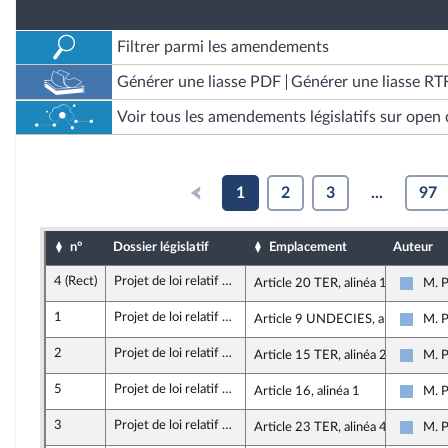
Filtrer parmi les amendements
Générer une liasse PDF
Générer une liasse RT
Voir tous les amendements législatifs sur open 
1
2
3
...
97
n°
Dossier législatif
Emplacement
Auteur
4 (Rect)
Projet de loi relatif à la lutte contre les fraudes sociales et fiscales
Article 20 TER, alinéa 19
M. P
Droite
1
Projet de loi relatif à la lutte contre les fraudes sociales et fiscales
Article 9 UNDECIES, alinéa 1
M. P
Droite
2
Projet de loi relatif à la lutte contre les fraudes sociales et fiscales
Article 15 TER, alinéa 2
M. P
Droite
5
Projet de loi relatif à la lutte contre les fraudes sociales et fiscales
Article 16, alinéa 1
M. P
Droite
3
Projet de loi relatif à la lutte contre les fraudes sociales et fiscales
Article 23 TER, alinéa 4
M. P
Droite