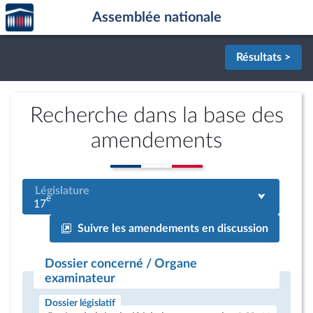
Accèder
Aller au contenu
Aller en bas de la page
Assemblée nationale
à la
page
d'accueil
Résultats >
Recherche dans la base des
amendements
Législature
e
17
Suivre les amendements en discussion
Dossier concerné / Organe
examinateur
Dossier législatif