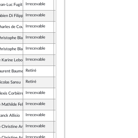
Irrecevable
Irrecevable
ean-Luc Fugit
le pour la République
Irrecevable
Irrecevable
bien Di Filippo
 Républicaine
Irrecevable
Irrecevable
harles de Courson
és, Indépendants, Outre-mer et Territoires
Irrecevable
Irrecevable
hristophe Blanchet
émocrates
Irrecevable
Irrecevable
hristophe Blanchet
émocrates
Irrecevable
Irrecevable
Karine Lebon
 Démocrate et Républicaine
Retiré
aurent Baumel
istes et apparentés
Retiré
icolas Sansu
 Démocrate et Républicaine
Irrecevable
Irrecevable
lexis Corbière
ste et Social
Irrecevable
Irrecevable
Mathilde Feld
nce insoumise - Nouveau Front Populaire
Irrecevable
Irrecevable
anck Allisio
mblement National
Irrecevable
Irrecevable
Christine Arrighi
ste et Social
Irrecevable
Irrecevable
Christine Arrighi