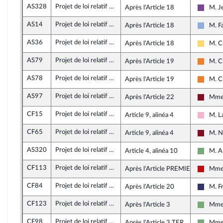
AS328
Projet de loi relatif à la lutte contre les fraudes sociales et fiscales
Après l'Article 18
M. J
Ensemb
AS14
Projet de loi relatif à la lutte contre les fraudes sociales et fiscales
Après l'Article 18
M. Fa
Droite
AS36
Projet de loi relatif à la lutte contre les fraudes sociales et fiscales
Après l'Article 18
M. C
Libert
AS79
Projet de loi relatif à la lutte contre les fraudes sociales et fiscales
Après l'Article 19
M. C
Les D
AS78
Projet de loi relatif à la lutte contre les fraudes sociales et fiscales
Après l'Article 19
M. C
Les D
AS97
Projet de loi relatif à la lutte contre les fraudes sociales et fiscales
Après l'Article 22
Mme 
Gauche
CF15
Projet de loi relatif à la lutte contre les fraudes sociales et fiscales
Article 9, alinéa 4
M. L
Social
CF65
Projet de loi relatif à la lutte contre les fraudes sociales et fiscales
Article 9, alinéa 4
M. N
Gauche
AS320
Projet de loi relatif à la lutte contre les fraudes sociales et fiscales
Article 4, alinéa 10
M. A
Écologi
CF113
Projet de loi relatif à la lutte contre les fraudes sociales et fiscales
Après l'Article PREMIER BIS
Mme 
La Fra
CF84
Projet de loi relatif à la lutte contre les fraudes sociales et fiscales
Après l'Article 20
M. Fr
Rasse
CF123
Projet de loi relatif à la lutte contre les fraudes sociales et fiscales
Après l'Article 3
Mme 
Écologi
CF98
Projet de loi relatif à la lutte contre les fraudes sociales et fiscales
Après l'Article 3 TER
Mme 