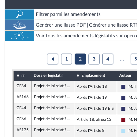
Filtrer parmi les amendements
Générer une liasse PDF
Générer une liasse RT
Voir tous les amendements législatifs sur open 
1
2
3
4
...
n°
Dossier législatif
Emplacement
Auteur
CF34
Projet de loi relatif à la lutte contre les fraudes sociales et fiscales
Après l'Article 18
M. T
Rasse
AS166
Projet de loi relatif à la lutte contre les fraudes sociales et fiscales
Après l'Article 19
M. J
Rasse
CF44
Projet de loi relatif à la lutte contre les fraudes sociales et fiscales
Après l'Article 19 BIS
M. J
Rasse
CF66
Projet de loi relatif à la lutte contre les fraudes sociales et fiscales
Article 18, alinéa 12
M. N
Gauche
AS175
Projet de loi relatif à la lutte contre les fraudes sociales et fiscales
Après l'Article 8
M. F
Horizo