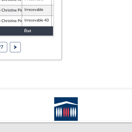
ste et Social
Irrecevable
Irrecevable
Christine Pirès Beaune
istes et apparentés
Irrecevable 40
Christine Pirès Beaune
istes et apparentés
État
Sort
Date d'examen
Examiné p
97