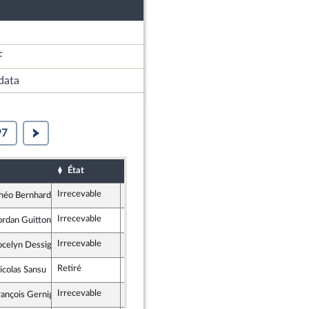
F
data
97
État
Sort
Examiné p
Date d'examen
Irrecevable
Irrecevable
héo Bernhardt
mblement National
Irrecevable
Irrecevable
ordan Guitton
mblement National
Irrecevable
Irrecevable
ocelyn Dessigny
mblement National
Retiré
icolas Sansu
 Démocrate et Républicaine
Irrecevable
Irrecevable
rançois Gernigon
ns & Indépendants