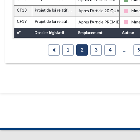
Écologi
CF13
Projet de loi relatif à la lutte contre les fraudes sociales et fiscales
Après l'Article 20 QUATER
Mme 
Social
CF19
Projet de loi relatif à la lutte contre les fraudes sociales et fiscales
Après l'Article PREMIER BIS
Mme 
Social
n°
Dossier législatif
Emplacement
Auteur
1
2
3
4
...