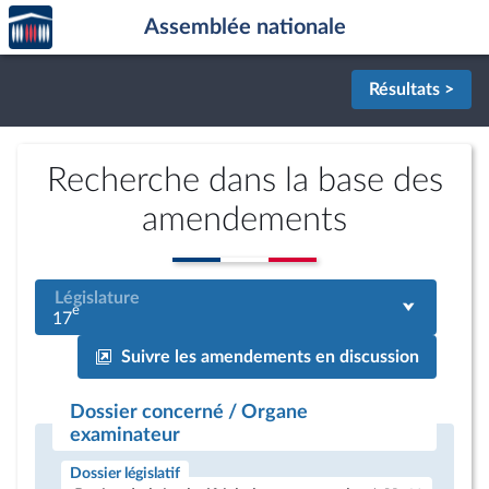
Accèder
Aller au contenu
Aller en bas de la page
Assemblée nationale
à la
page
d'accueil
Résultats >
Recherche dans la base des
amendements
Législature
e
17
Suivre les amendements en discussion
Dossier concerné / Organe
examinateur
Dossier législatif