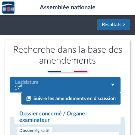
Accèder
Aller au contenu
Aller en bas de la page
Assemblée nationale
à la
page
d'accueil
Résultats >
Recherche dans la base des
amendements
Législature
e
17
Suivre les amendements en discussion
Dossier concerné / Organe
examinateur
Dossier législatif