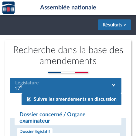
Accèder
Aller au contenu
Aller en bas de la page
Assemblée nationale
à la
page
d'accueil
Résultats >
Recherche dans la base des
amendements
Législature
e
17
Suivre les amendements en discussion
Dossier concerné / Organe
examinateur
Dossier législatif